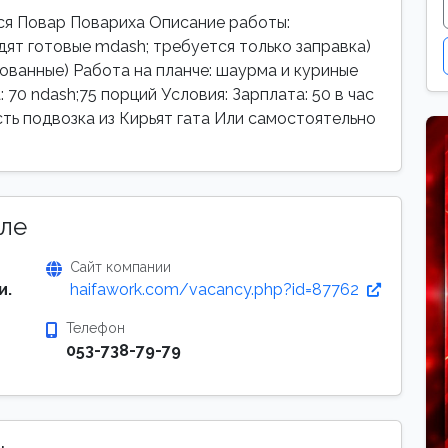
ся Повар Повариха Описание работы:
дят готовые mdash; требуется только заправка)
ванные) Работа на планче: шаурма и куриные
 70 ndash;75 порций Условия: Зарплата: 50 в час
 Есть подвозка из Кирьят гата Или самостоятельно
ле
Сайт компании
и.
haifawork.com/vacancy.php?id=87762
Телефон
053-738-79-79