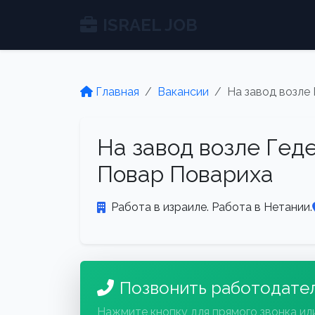
ISRAEL JOB
Главная
Вакансии
На завод возле
На завод возле Гед
Повар Повариха
Работа в израиле. Работа в Нетании.
Позвонить работодате
Нажмите кнопку для прямого звонка ил