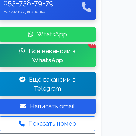
053-738-79-79
Нажмите для звонка
WhatsApp
New
Все вакансии в
WhatsApp
Ещё вакансии в
Telegram
Написать email
Показать номер