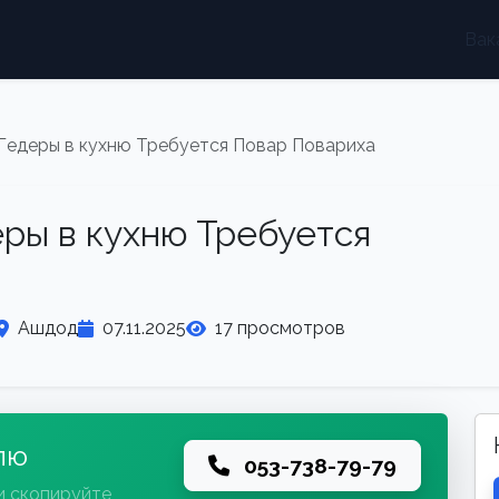
Вак
 Гедеры в кухню Требуется Повар Повариха
еры в кухню Требуется
Ашдод
07.11.2025
17 просмотров
лю
053-738-79-79
и скопируйте