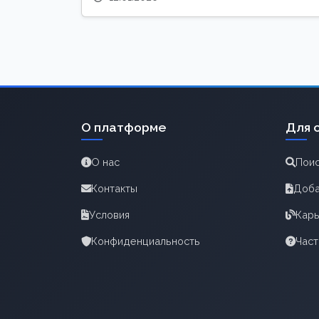
О платформе
Для 
О нас
Поис
Контакты
Доба
Условия
Карь
Конфиденциальность
Час