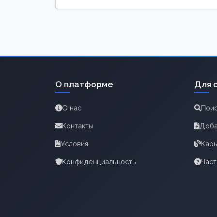
О платформе
Для 
О нас
Поис
Контакты
Доба
Условия
Карь
Конфиденциальность
Час