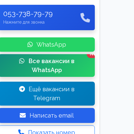
053-738-79-79
Нажмите для звонка
WhatsApp
New
Все вакансии в
WhatsApp
Ещё вакансии в
Telegram
Написать email
Показать номер