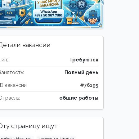
Детали вакансии
Тип:
Требуются
Занятость:
Полный день
ID вакансии:
#76195
Отрасль:
общие работы
Эту страницу ищут
работа в Израиле
вакансии в Израиле