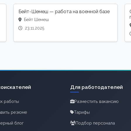
Бейт-Шемеш — работа на военной базе
Бейт Шемеш
23.11.2025
соискателей
Для работодателей
к работы
Разместить вакансию
вить резюме
Тарифы
ерный блог
Подбор персонала