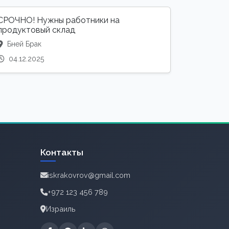
СРОЧНО! Нужны работники на
продуктовый склад
Бней Брак
04.12.2025
Контакты
iskrakovrov@gmail.com
+972 123 456 789
Израиль