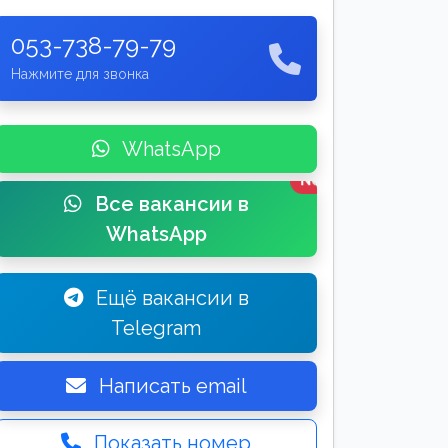
053-738-79-79
Нажмите для звонка
WhatsApp
New
Все вакансии в
WhatsApp
Ещё вакансии в
Telegram
Написать email
Показать номер