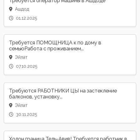
Требуется оператор машины в Ашдоде
Ашдод
01.12.2025
Требуется ПОМОЩНИЦА к по дому в
семьюРабота с проживанием...
Эйлат
07.10.2025
Требуются РАБОТНИКИ ЦЫ на застекление
балконов, установку...
Эйлат
30.11.2025
Холон граница Тель-Авив! Требуется работник в