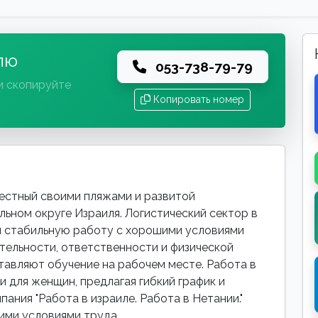
лю
053-738-79-79
и скопируйте
Копировать номер
вестный своими пляжами и развитой
ьном округе Израиля. Логистический сектор в
ая стабильную работу с хорошими условиями
тельности, ответственности и физической
тавляют обучение на рабочем месте. Работа в
и для женщин, предлагая гибкий график и
ания "Работа в израиле. Работа в Нетании."
ими условиями труда.