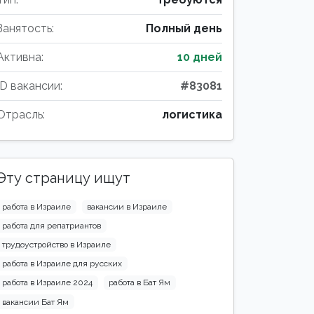
Занятость:
Полный день
Активна:
10 дней
ID вакансии:
#83081
Отрасль:
логистика
Эту страницу ищут
работа в Израиле
вакансии в Израиле
работа для репатриантов
трудоустройство в Израиле
работа в Израиле для русских
работа в Израиле 2024
работа в Бат Ям
вакансии Бат Ям