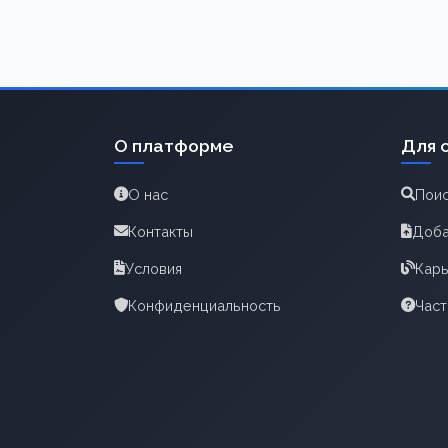
О платформе
Для 
О нас
Поис
Контакты
Доба
Условия
Карь
Конфиденциальность
Час