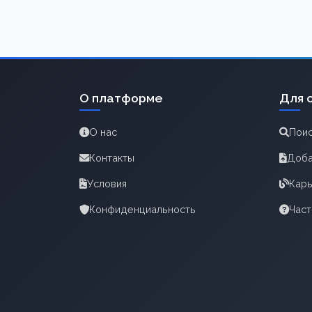
О платформе
Для 
О нас
Поис
Контакты
Доба
Условия
Карь
Конфиденциальность
Час