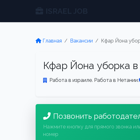
ISRAEL JOB
Главная
Вакансии
Кфар Йона убор
Кфар Йона уборка в
Работа в израиле. Работа в Нетании.
Позвонить работодате
Нажмите кнопку для прямого звонка ил
номер