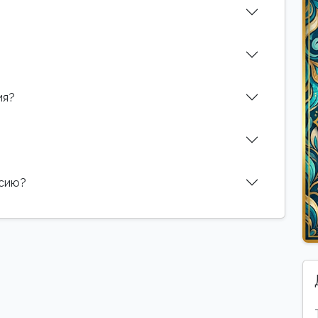
ия?
нсию?