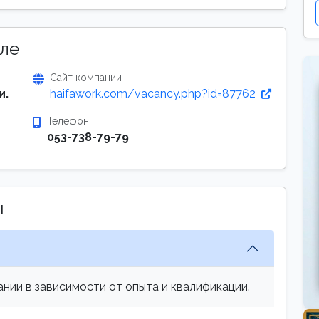
ле
Сайт компании
и.
haifawork.com/vacancy.php?id=87762
Телефон
053-738-79-79
ы
нии в зависимости от опыта и квалификации.