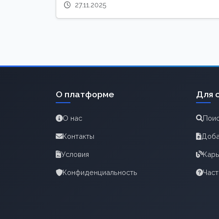
27.11.2025
О платформе
Для 
О нас
Поис
Контакты
Доба
Условия
Карь
Конфиденциальность
Час