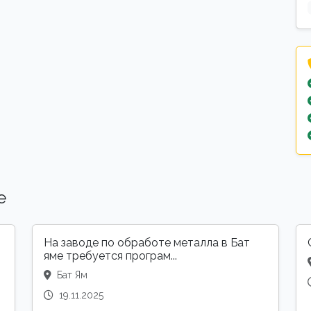
е
На заводе по обработе металла в Бат
яме требуется програм...
Бат Ям
19.11.2025