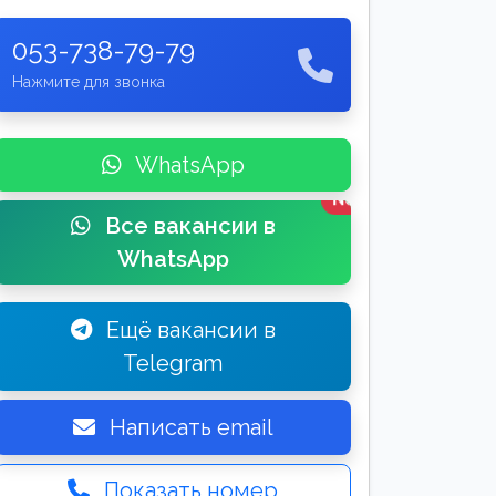
053-738-79-79
Нажмите для звонка
WhatsApp
New
Все вакансии в
WhatsApp
Ещё вакансии в
Telegram
Написать email
Показать номер