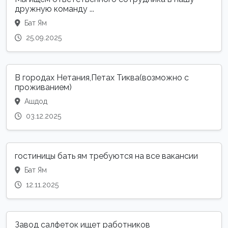
дружную команду ...
Бат Ям
25.09.2025
В гopoдах Нeтания,Петax Тиква(возможно с
проживанием)
Ашдод
03.12.2025
гостиницы бать ям требуются на все вакансии
Бат Ям
12.11.2025
Завод салфеток ищет работников