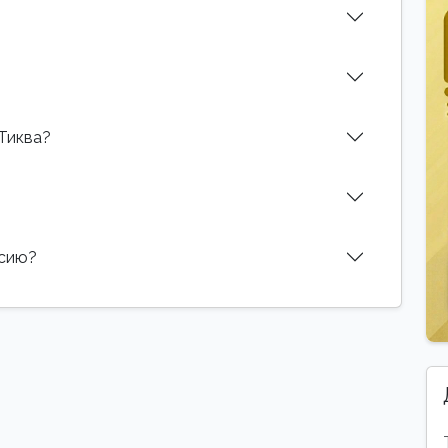
 Тиква?
нсию?