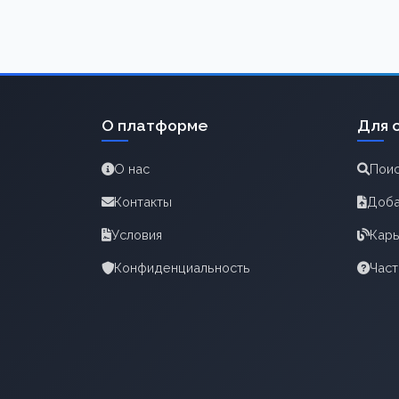
О платформе
Для 
О нас
Поис
Контакты
Доба
Условия
Карь
Конфиденциальность
Час