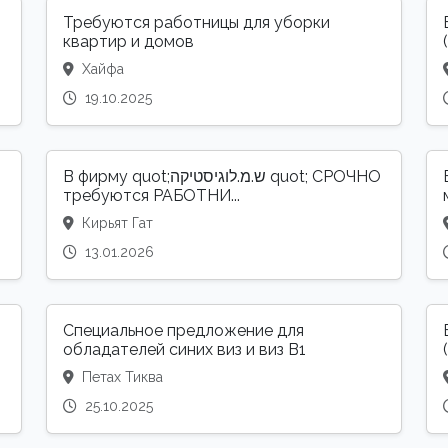
Требуются работницы для уборки
квартир и домов
Хайфа
19.10.2025
В фирму quot;ש.מ.לוגיסטיקה quot; СРОЧНО
требуются РАБОТНИ...
Кирьят Гат
13.01.2026
Специальное предложение для
обладателей синих виз и виз B1
Петах Тиква
25.10.2025