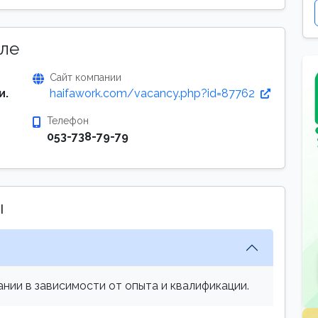
ле
Сайт компании
и.
haifawork.com/vacancy.php?id=87762
Телефон
053-738-79-79
ы
нии в зависимости от опыта и квалификации.