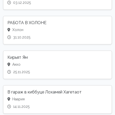
03.12.2025
РАБОТА В ХОЛОНЕ
Холон
31.10.2025
Кирьят Ям
Акко
25.11.2025
В гараж в киббуце Лохамей Хагетаот
Наария
14.11.2025