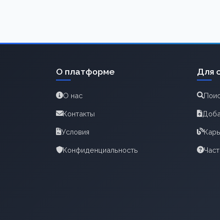
О платформе
Для 
О нас
Поис
Контакты
Доба
Условия
Карь
Конфиденциальность
Час