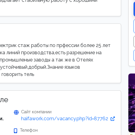
предлагает стабильную работу с хорошими
ектрик стаж работы по прфессии более 25 лет
ка линий производства,есть разрешение на
 промышленые заводы а так же в Отелях
оустойчивый,добрый.Знание языков
, говорить тель
ле
Сайт компании
и.
haifawork.com/vacancy.php?id=87762
Телефон