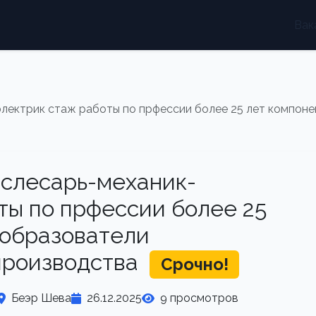
Вак
электрик стаж работы по прфессии более 25 лет компоне
 слесарь-механик-
ты по прфессии более 25
еобразователи
производства
Срочно!
Беэр Шева
26.12.2025
9 просмотров