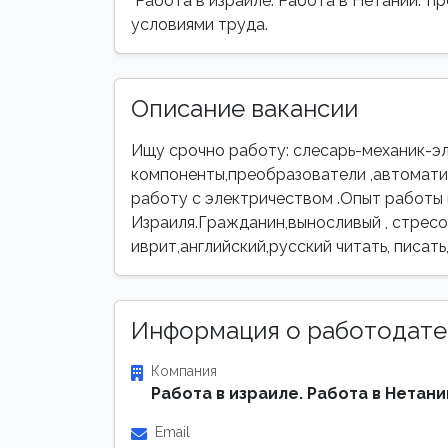
"Работа в израиле. Работа в Нетании." 
условиями труда.
Описание вакансии
Ищу срочно работу: слесарь-механик-эл
компоненты,преобразователи ,автомати
работу с электричеством .Опыт работы
Израиля.Гражданин,выносливый , стрес
иврит,английский,русский читать, писать
Информация о работодате
Компания
Работа в израиле. Работа в Нетани
Email