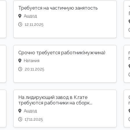
Требуется на частичную занятость
Ашдод
12.11.2025
Срочно требуется работник(мужчина)
Натания
20.11.2025
На лидирующий завод в К.гате
требуются работники на сборк...
Ашдод
17.11.2025