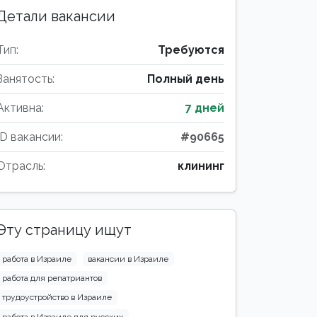
Детали вакансии
Тип:
Требуются
Занятость:
Полный день
Активна:
7 дней
ID вакансии:
#90665
Отрасль:
клининг
Эту страницу ищут
работа в Израиле
вакансии в Израиле
работа для репатриантов
трудоустройство в Израиле
работа в Израиле для русских