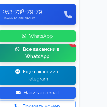
053-738-79-79
Нажмите для звонка
WhatsApp
New
Все вакансии в
WhatsApp
Ещё вакансии в
Telegram
Написать email
Показать номер