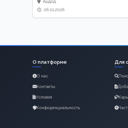
Ашдод
06.01.2026
О платформе
Для 
О нас
Поис
Контакты
Доба
Условия
Карь
Конфиденциальность
Час