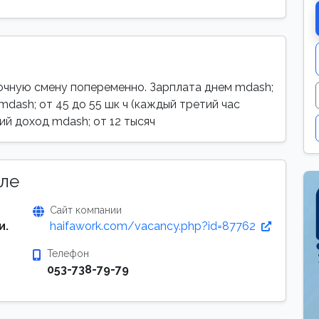
очную смену попеременно. Зарплата днем mdash;
mdash; от 45 до 55 шк ч (каждый третий час
й доход mdash; от 12 тысяч
ле
Сайт компании
и.
haifawork.com/vacancy.php?id=87762
Телефон
053-738-79-79