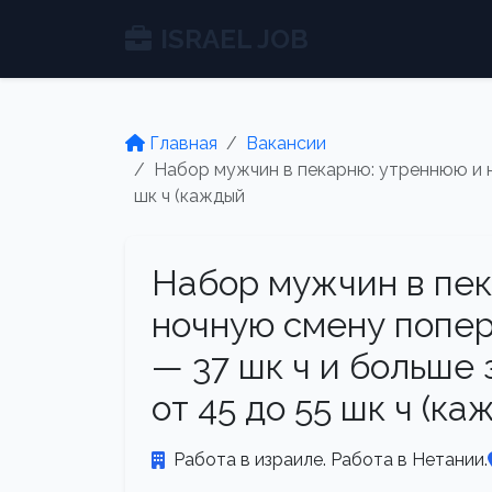
ISRAEL JOB
Главная
Вакансии
Набор мужчин в пекарню: утреннюю и н
шк ч (каждый
Набор мужчин в пек
ночную смену попер
— 37 шк ч и больше
от 45 до 55 шк ч (ка
Работа в израиле. Работа в Нетании.