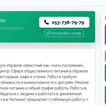
лю
053-738-79-79
и скопируйте
Копировать номер
ге Израиля, известный как «мать поселений».
ентр. Сфера общественного питания в Израиле
есторанах, кафе и отелях. Работа требует
ойчивости и внимательности к деталям. Многие
ное питание и гибкий график работы. Работа в
общаться с людьми и работать в динамичной
ота в Нетании." предлагает стабильную работу с