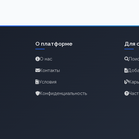
О платформе
Для 
О нас
Поис
Контакты
Доба
Условия
Карь
Конфиденциальность
Час