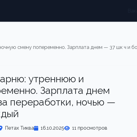
Вак
очную смену попеременно. Зарплата днем — 37 шк ч и бо
арню: утреннюю и
еменно. Зарплата днем
 за переработки, ночью —
ждый
Петах Тиква
16.10.2025
11 просмотров