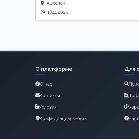
Ашкелон
18.11.2025
О платформе
Для 
О нас
Поис
Контакты
Доба
Условия
Карь
Конфиденциальность
Час