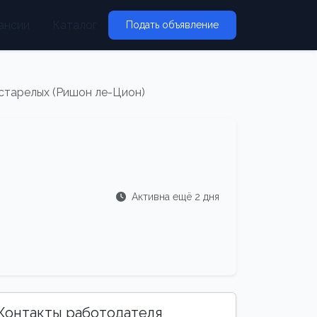
ансии
Каталог
Подать объявление
арелых (Ришон ле-Цион)
Активна ещё 2 дня
Контакты работодателя