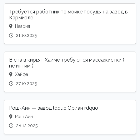
Требуется работник по мойке посуды на завод в
Кармиэле
Наария
21.10.2025
В спа в кирьят Хаиме требуются массажистки (
не интим ) ,...
Хайфа
27.10.2025
Рош-Аин — завод ldquo;Ориан rdquo
Рош Аин
28.12.2025