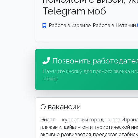
Telegram моб
Работа в израиле. Работа в Нетании.
Позвонить работодате
Нажмите кнопку для прямого звонка ил
номер
О вакансии
Эйлат — курортный город на юге Израил
пляжами, дайвингом и туристической ин
активно развивается, предлагая стабил