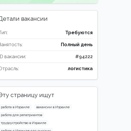
Детали вакансии
Тип:
Требуются
Занятость:
Полный день
ID вакансии:
#94222
Отрасль:
логистика
Эту страницу ищут
работа в Израиле
вакансии в Израиле
работа для репатриантов
трудоустройство в Израиле
работа в Израиле для русских