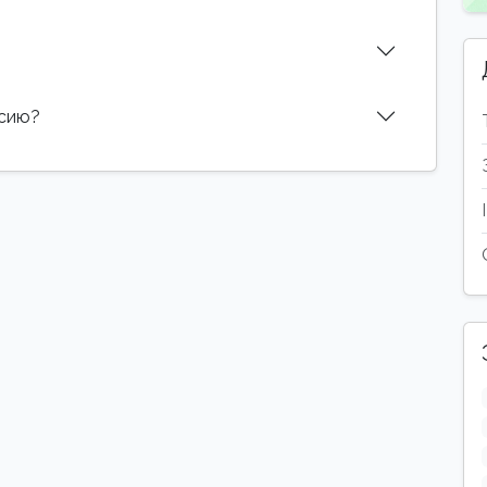
нсию?