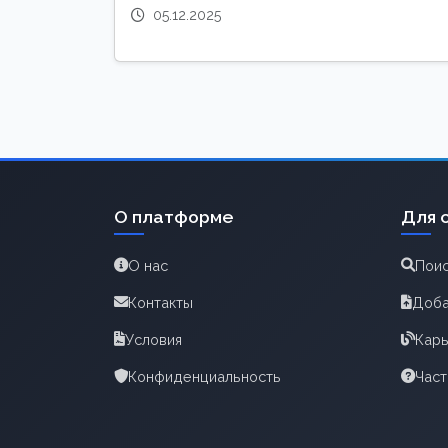
05.12.2025
О платформе
Для 
О нас
Поис
Контакты
Доба
Условия
Карь
Конфиденциальность
Час