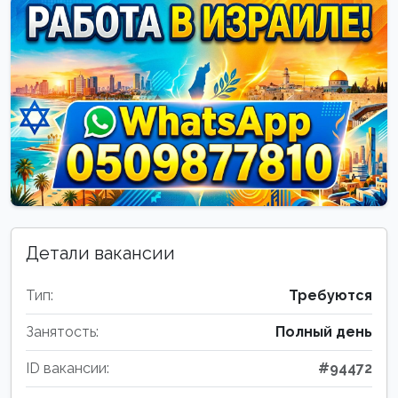
Детали вакансии
Тип:
Требуются
Занятость:
Полный день
ID вакансии:
#94472