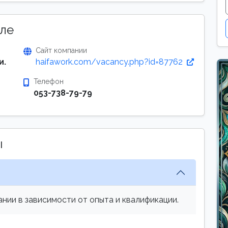
ле
Сайт компании
и.
haifawork.com/vacancy.php?id=87762
Телефон
053-738-79-79
ы
нии в зависимости от опыта и квалификации.