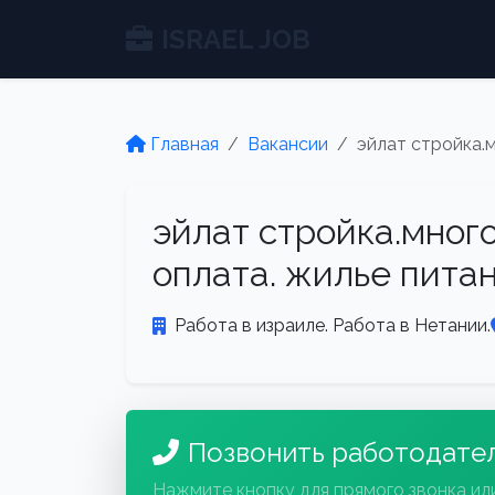
ISRAEL JOB
Главная
Вакансии
эйлат стройка.м
эйлат стройка.много
оплата. жилье пита
Работа в израиле. Работа в Нетании.
Позвонить работодате
Нажмите кнопку для прямого звонка ил