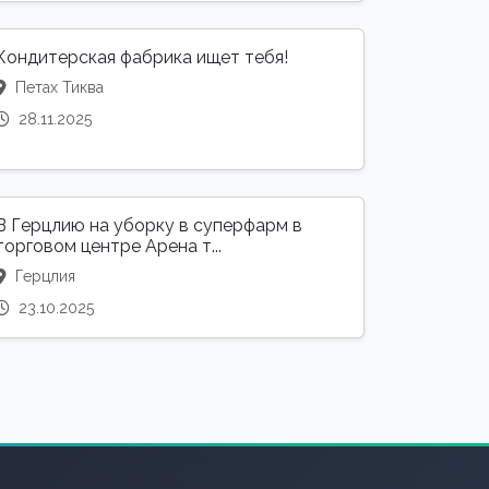
Кондитерская фабрика ищет тебя!
Петах Тиква
28.11.2025
В Герцлию на уборку в суперфарм в
торговом центре Арена т...
Герцлия
23.10.2025