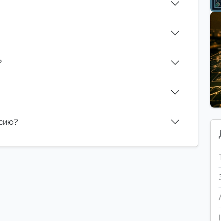
?
нсию?