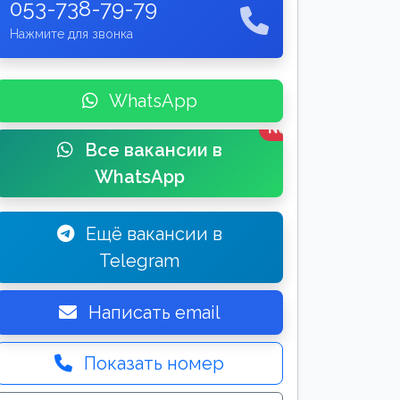
053-738-79-79
Нажмите для звонка
WhatsApp
New
Все вакансии в
WhatsApp
Ещё вакансии в
Telegram
Написать email
Показать номер