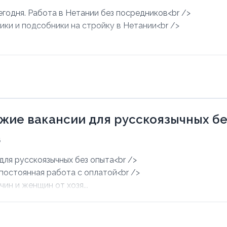
егодня. Работа в Нетании без посредников<br />
ики и подсобники на стройку в Нетании<br />
.
ежие вакансии для русскоязычных б
6
для русскоязычных без опыта<br />
 постоянная работа с оплатой<br />
ин и женщин от хозя...