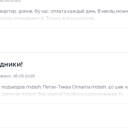
8.06.2026
ртир, домов. 65 час, оплата каждый день. В месяц можно
оезд оплачивается. Только для русскогов...
дники!
вано: 18.06.2026
noдъездов mdash; Петах-Тиква Оплаma mdash; 40 шек ча
для всех mdash; без опыma! Удобное раcnoложение Н...