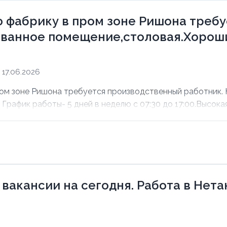
 фабрику в пром зоне Ришона треб
ванное помещение,столовая.Хороши
17.06.2026
ом зоне Ришона требуется производственный работник.
рафик работы- 5 дней в неделю с 07:30 до 17:00.Высокая 
 вакансии на сегодня. Работа в Нет