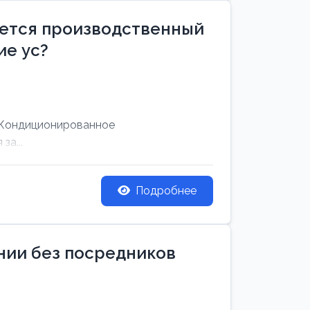
уется производственный
е ус?
 Кондиционированное
за...
Подробнее
ании без посредников