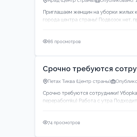
Арад (Центр страны)
Опубликовано: 1
Приглашаем женщин на уборки жилых ква
города центра страны! Подвозок нет, пр
86 просмотров
Срочно требуются сотру
Петах Тиква (Центр страны)
Опублико
Срочно требуются сотрудники! Убоpkа 
перерабоmku) Работа с утpa Подходит 
74 просмотров