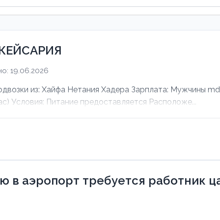
 КЕЙСАРИЯ
о: 19.06.2026
зки из: Хайфа Нетания Хадера Зарплата: Мужчины mdas
ас) Условия: Питание предоставляется Расположе...
 в аэропорт требуется работник ца 