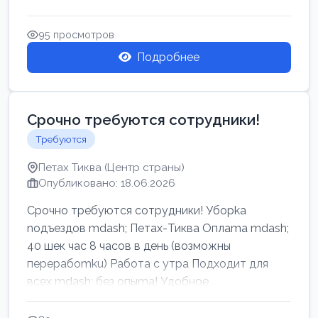
95 просмотров
Подробнее
Срочно требуются сотрудники!
Требуются
Петах Тиква (Центр страны)
Опубликовано: 18.06.2026
Срочно требуются сотрудники! Убоpkа
noдъездов mdash; Петах-Тиква Оплаma mdash;
40 шек час 8 часов в день (возможны
перерабоmku) Работа с утpa Подходит для
всех mdash; без опыma! Удобное
раcnoложение Н...