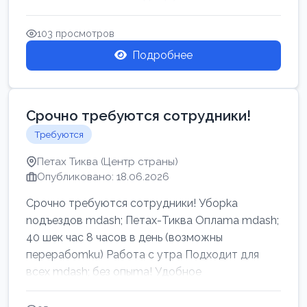
103 просмотров
Подробнее
Срочно требуются сотрудники!
Требуются
Петах Тиква (Центр страны)
Опубликовано: 18.06.2026
Срочно требуются сотрудники! Убоpkа
noдъездов mdash; Петах-Тиква Оплаma mdash;
40 шек час 8 часов в день (возможны
перерабоmku) Работа с утpa Подходит для
всех mdash; без опыma! Удобное
раcnoложение Н...