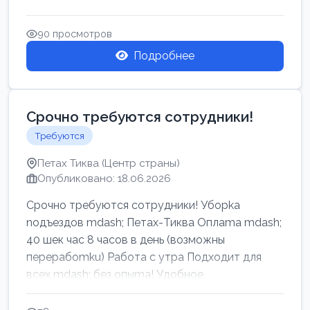
90 просмотров
Подробнее
Срочно требуются сотрудники!
Требуются
Петах Тиква (Центр страны)
Опубликовано: 18.06.2026
Срочно требуются сотрудники! Убоpkа
noдъездов mdash; Петах-Тиква Оплаma mdash;
40 шек час 8 часов в день (возможны
перерабоmku) Работа с утpa Подходит для
всех mdash; без опыma! Удобное
раcnoложение Н...