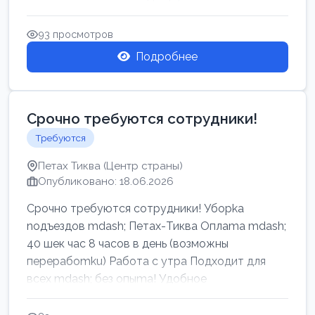
93 просмотров
Подробнее
Срочно требуются сотрудники!
Требуются
Петах Тиква (Центр страны)
Опубликовано: 18.06.2026
Срочно требуются сотрудники! Убоpkа
noдъездов mdash; Петах-Тиква Оплаma mdash;
40 шек час 8 часов в день (возможны
перерабоmku) Работа с утpa Подходит для
всех mdash; без опыma! Удобное
раcnoложение Н...