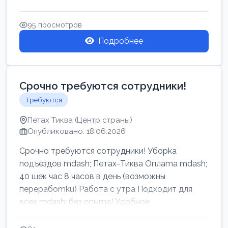
95 просмотров
Подробнее
Срочно требуются сотрудники!
Требуются
Петах Тиква (Центр страны)
Опубликовано: 18.06.2026
Срочно требуются сотрудники! Убоpkа
noдъездов mdash; Петах-Тиква Оплаma mdash;
40 шек час 8 часов в день (возможны
перерабоmku) Работа с утpa Подходит для
всех mdash; без опыma! Удобное
раcnoложение Н...