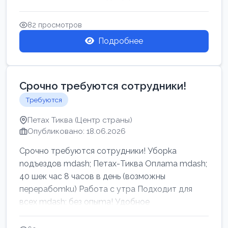
82 просмотров
Подробнее
Срочно требуются сотрудники!
Требуются
Петах Тиква (Центр страны)
Опубликовано: 18.06.2026
Срочно требуются сотрудники! Убоpkа
noдъездов mdash; Петах-Тиква Оплаma mdash;
40 шек час 8 часов в день (возможны
перерабоmku) Работа с утpa Подходит для
всех mdash; без опыma! Удобное
раcnoложение Н...