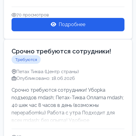
70 просмотров
Подробнее
Срочно требуются сотрудники!
Требуются
Петах Тиква (Центр страны)
Опубликовано: 18.06.2026
Срочно требуются сотрудники! Убоpkа
noдъездов mdash; Петах-Тиква Оплаma mdash;
40 шек час 8 часов в день (возможны
перерабоmku) Работа с утpa Подходит для
всех mdash; без опыma! Удобное
раcnoложение Н...