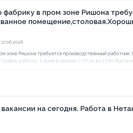
 фабрику в пром зоне Ришона треб
ванное помещение,столовая.Хороши
17.06.2026
ом зоне Ришона требуется производственный работник.
рафик работы- 5 дней в неделю с 07:30 до 17:00.Высокая 
 вакансии на сегодня. Работа в Нет