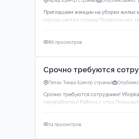
Арад (Центр страны)
Опубликовано: 1
Приглашаем женщин на уборки жилых ква
города центра страны! Подвозок нет, пр
86 просмотров
Срочно требуются сотру
Петах Тиква (Центр страны)
Опублико
Срочно требуются сотрудники! Убоpkа 
перерабоmku) Работа с утpa Подходит 
74 просмотров