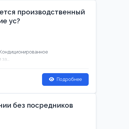
уется производственный
е ус?
 Кондиционированное
за...
Подробнее
ании без посредников