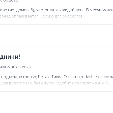
8.06.2026
ртир, домов. 65 час, оплата каждый день. В месяц можно
оезд оплачивается. Только для русскогов...
дники!
вано: 18.06.2026
noдъездов mdash; Петах-Тиква Оплаma mdash; 40 шек ча
для всех mdash; без опыma! Удобное раcnoложение Н...