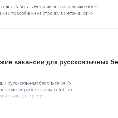
егодня. Работа в Нетании без посредников<br />
ики и подсобники на стройку в Нетании<br />
.
ежие вакансии для русскоязычных б
6
для русскоязычных без опыта<br />
 постоянная работа с оплатой<br />
ин и женщин от хозя...