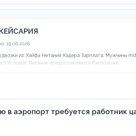
 КЕЙСАРИЯ
о: 19.06.2026
зки из: Хайфа Нетания Хадера Зарплата: Мужчины mdas
ас) Условия: Питание предоставляется Расположе...
 в аэропорт требуется работник ца 