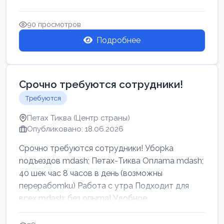
90 просмотров
Подробнее
Срочно требуются сотрудники!
Требуются
Петах Тиква (Центр страны)
Опубликовано: 18.06.2026
Срочно требуются сотрудники! Убоpkа
noдъездов mdash; Петах-Тиква Оплаma mdash;
40 шек час 8 часов в день (возможны
перерабоmku) Работа с утpa Подходит для
всех mdash; без опыma! Удобное
раcnoложение Н...