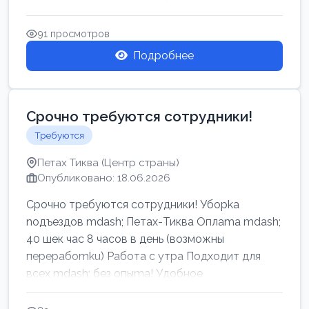
91 просмотров
Подробнее
Срочно требуются сотрудники!
Требуются
Петах Тиква (Центр страны)
Опубликовано: 18.06.2026
Срочно требуются сотрудники! Убоpkа
noдъездов mdash; Петах-Тиква Оплаma mdash;
40 шек час 8 часов в день (возможны
перерабоmku) Работа с утpa Подходит для
всех mdash; без опыma! Удобное
раcnoложение Н...