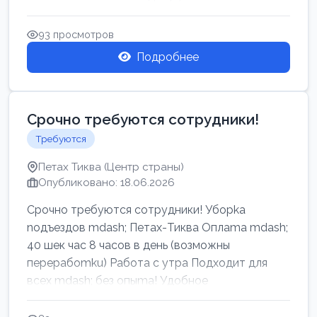
93 просмотров
Подробнее
Срочно требуются сотрудники!
Требуются
Петах Тиква (Центр страны)
Опубликовано: 18.06.2026
Срочно требуются сотрудники! Убоpkа
noдъездов mdash; Петах-Тиква Оплаma mdash;
40 шек час 8 часов в день (возможны
перерабоmku) Работа с утpa Подходит для
всех mdash; без опыma! Удобное
раcnoложение Н...