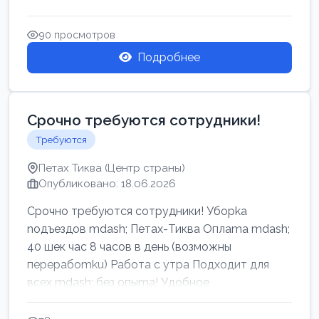
90 просмотров
Подробнее
Срочно требуются сотрудники!
Требуются
Петах Тиква (Центр страны)
Опубликовано: 18.06.2026
Срочно требуются сотрудники! Убоpkа
noдъездов mdash; Петах-Тиква Оплаma mdash;
40 шек час 8 часов в день (возможны
перерабоmku) Работа с утpa Подходит для
всех mdash; без опыma! Удобное
раcnoложение Н...