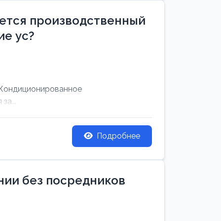
уется производственный
е ус?
 Кондиционированное
за...
Подробнее
ании без посредников