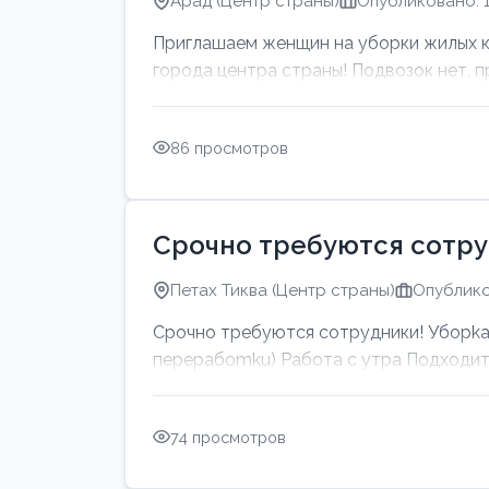
Арад (Центр страны)
Опубликовано: 1
Приглашаем женщин на уборки жилых ква
города центра страны! Подвозок нет, пр
86 просмотров
Срочно требуются сотру
Петах Тиква (Центр страны)
Опублико
Срочно требуются сотрудники! Убоpkа 
перерабоmku) Работа с утpa Подходит 
74 просмотров