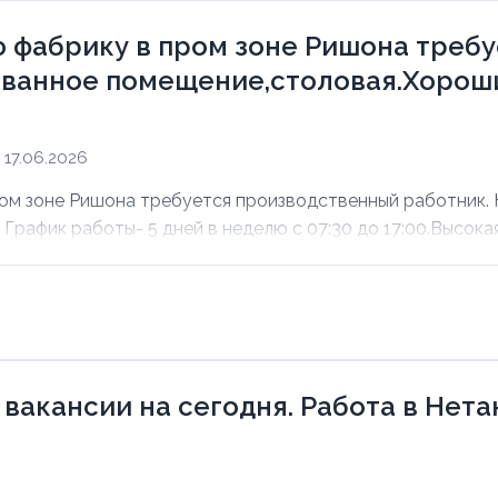
 фабрику в пром зоне Ришона треб
ванное помещение,столовая.Хороши
17.06.2026
ом зоне Ришона требуется производственный работник.
рафик работы- 5 дней в неделю с 07:30 до 17:00.Высокая 
 вакансии на сегодня. Работа в Нет