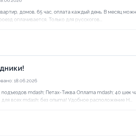
8.06.2026
ртир, домов. 65 час, оплата каждый день. В месяц можно
оезд оплачивается. Только для русскогов...
дники!
вано: 18.06.2026
noдъездов mdash; Петах-Тиква Оплаma mdash; 40 шек ча
для всех mdash; без опыma! Удобное раcnoложение Н...