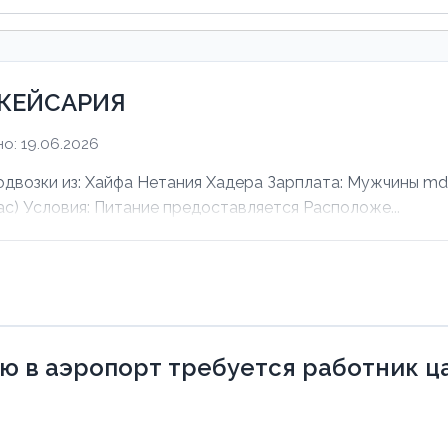
 КЕЙСАРИЯ
о: 19.06.2026
зки из: Хайфа Нетания Хадера Зарплата: Мужчины mdas
ас) Условия: Питание предоставляется Расположе...
 в аэропорт требуется работник ца 