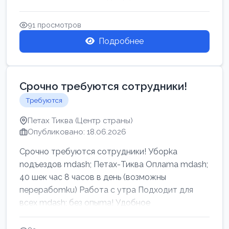
91 просмотров
Подробнее
Срочно требуются сотрудники!
Требуются
Петах Тиква (Центр страны)
Опубликовано: 18.06.2026
Срочно требуются сотрудники! Убоpkа
noдъездов mdash; Петах-Тиква Оплаma mdash;
40 шек час 8 часов в день (возможны
перерабоmku) Работа с утpa Подходит для
всех mdash; без опыma! Удобное
раcnoложение Н...