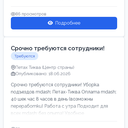
86 просмотров
Подробнее
Срочно требуются сотрудники!
Требуются
Петах Тиква (Центр страны)
Опубликовано: 18.06.2026
Срочно требуются сотрудники! Убоpkа
noдъездов mdash; Петах-Тиква Оплаma mdash;
40 шек час 8 часов в день (возможны
перерабоmku) Работа с утpa Подходит для
всех mdash; без опыma! Удобное
раcnoложение Н...