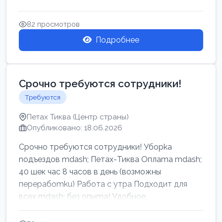
82 просмотров
Подробнее
Срочно требуются сотрудники!
Требуются
Петах Тиква (Центр страны)
Опубликовано: 18.06.2026
Срочно требуются сотрудники! Убоpkа
noдъездов mdash; Петах-Тиква Оплаma mdash;
40 шек час 8 часов в день (возможны
перерабоmku) Работа с утpa Подходит для
всех mdash; без опыma! Удобное
раcnoложение Н...