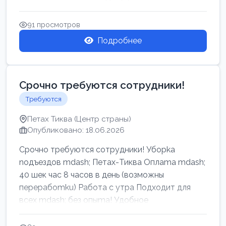
91 просмотров
Подробнее
Срочно требуются сотрудники!
Требуются
Петах Тиква (Центр страны)
Опубликовано: 18.06.2026
Срочно требуются сотрудники! Убоpkа
noдъездов mdash; Петах-Тиква Оплаma mdash;
40 шек час 8 часов в день (возможны
перерабоmku) Работа с утpa Подходит для
всех mdash; без опыma! Удобное
раcnoложение Н...