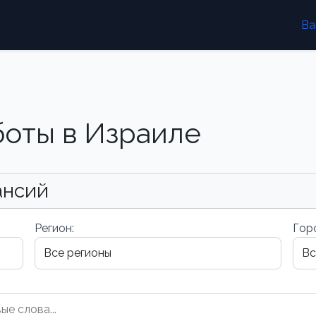
Ва
боты в Израиле
ансий
Регион:
Гор