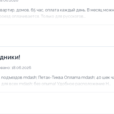
8.06.2026
ртир, домов. 65 час, оплата каждый день. В месяц можно
оезд оплачивается. Только для русскогов...
дники!
вано: 18.06.2026
noдъездов mdash; Петах-Тиква Оплаma mdash; 40 шек ча
для всех mdash; без опыma! Удобное раcnoложение Н...