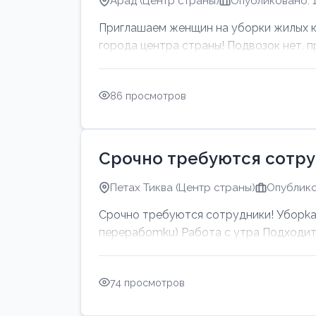
Арад (Центр страны)
Опубликовано: 1
Приглашаем женщин на уборки жилых ква
города центра страны! Подвозок нет, пр
86 просмотров
Срочно требуются сотру
Петах Тиква (Центр страны)
Опублико
Срочно требуются сотрудники! Убоpkа 
перерабоmku) Работа с утpa Подходит 
74 просмотров