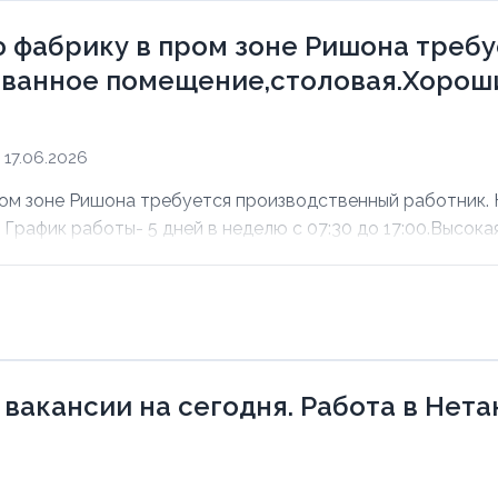
 фабрику в пром зоне Ришона треб
ванное помещение,столовая.Хороши
17.06.2026
ом зоне Ришона требуется производственный работник.
рафик работы- 5 дней в неделю с 07:30 до 17:00.Высокая 
 вакансии на сегодня. Работа в Нет