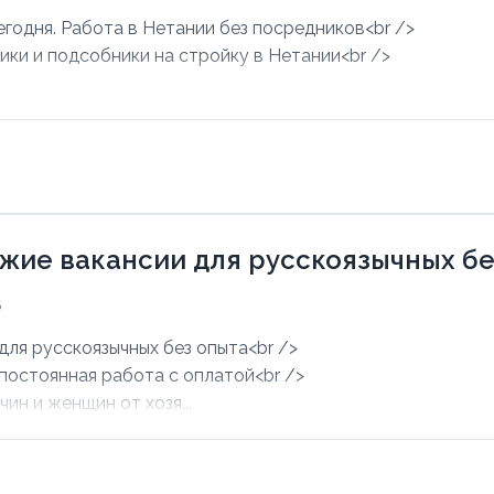
егодня. Работа в Нетании без посредников<br />
ики и подсобники на стройку в Нетании<br />
.
ежие вакансии для русскоязычных б
6
для русскоязычных без опыта<br />
 постоянная работа с оплатой<br />
ин и женщин от хозя...