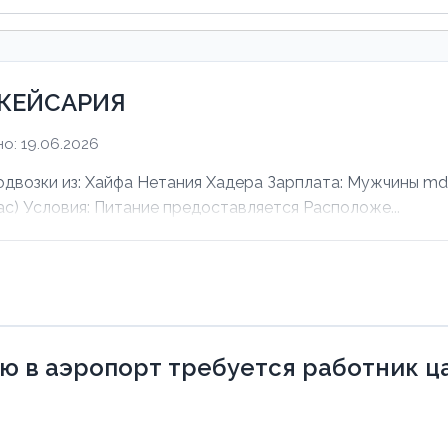
 КЕЙСАРИЯ
о: 19.06.2026
зки из: Хайфа Нетания Хадера Зарплата: Мужчины mdas
ас) Условия: Питание предоставляется Расположе...
 в аэропорт требуется работник ца 