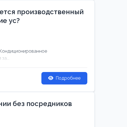
уется производственный
е ус?
 Кондиционированное
за...
Подробнее
ании без посредников