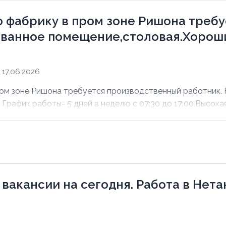
 фабрику в пром зоне Ришона треб
ванное помещение,столовая.Хороши
17.06.2026
ом зоне Ришона требуется производственный работник.
рафик работы- 5 дней в неделю с 07:30 до 17:00.Высокая 
 вакансии на сегодня. Работа в Нет