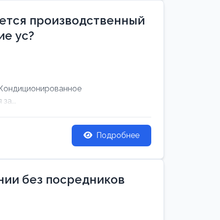
уется производственный
е ус?
 Кондиционированное
за...
Подробнее
ании без посредников