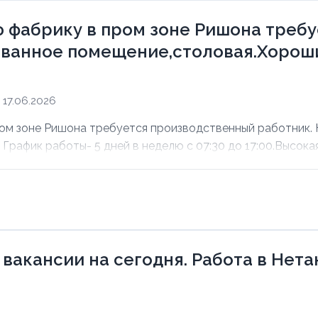
 фабрику в пром зоне Ришона треб
ванное помещение,столовая.Хороши
17.06.2026
ом зоне Ришона требуется производственный работник.
рафик работы- 5 дней в неделю с 07:30 до 17:00.Высокая 
 вакансии на сегодня. Работа в Нет