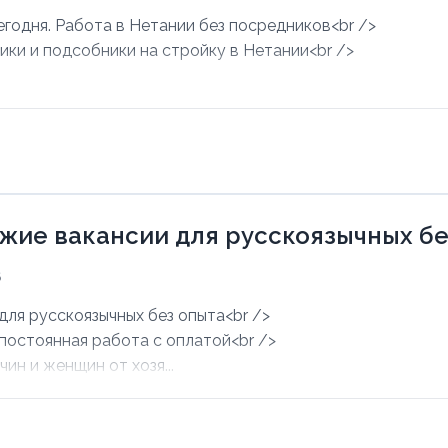
егодня. Работа в Нетании без посредников<br />
ики и подсобники на стройку в Нетании<br />
.
ежие вакансии для русскоязычных б
6
для русскоязычных без опыта<br />
 постоянная работа с оплатой<br />
ин и женщин от хозя...