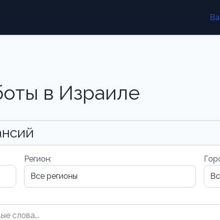
Ва
боты в Израиле
ансий
Регион:
Гор