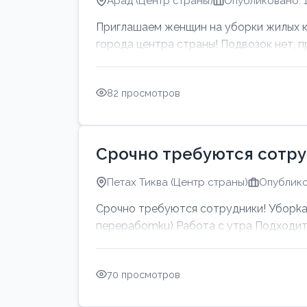
Арад (Центр страны)
Опубликовано: 1
Приглашаем женщин на уборки жилых ква
города центра страны! Подвозок нет, пр
82 просмотров
Срочно требуются сотру
Петах Тиква (Центр страны)
Опублико
Срочно требуются сотрудники! Убоpkа 
перерабоmku) Работа с утpa Подходит 
70 просмотров