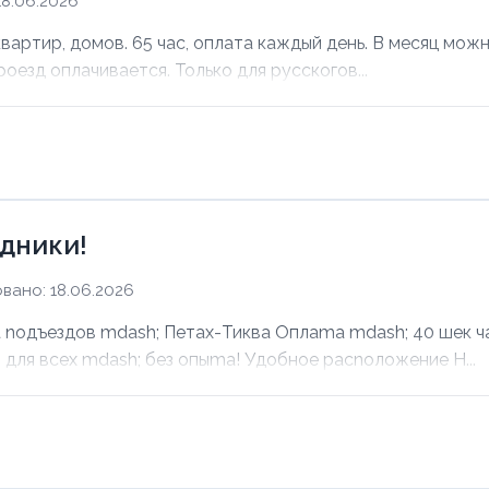
8.06.2026
ртир, домов. 65 час, оплата каждый день. В месяц можно
оезд оплачивается. Только для русскогов...
дники!
вано: 18.06.2026
noдъездов mdash; Петах-Тиква Оплаma mdash; 40 шек ча
для всех mdash; без опыma! Удобное раcnoложение Н...