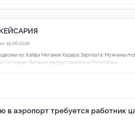
 КЕЙСАРИЯ
о: 19.06.2026
зки из: Хайфа Нетания Хадера Зарплата: Мужчины mdas
ас) Условия: Питание предоставляется Расположе...
 в аэропорт требуется работник ца 