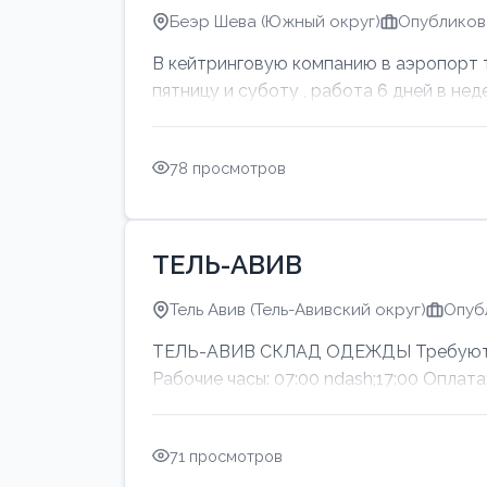
Беэр Шева (Южный округ)
Опубликова
В кейтринговую компанию в аэропорт тр
пятницу и суботу , работа 6 дней в нед
78 просмотров
ТЕЛЬ-АВИВ
Тель Авив (Тель-Авивский округ)
Опуб
ТЕЛЬ-АВИВ СКЛАД ОДЕЖДЫ Требуются м
Рабочие часы: 07:00 ndash;17:00 Оп
71 просмотров