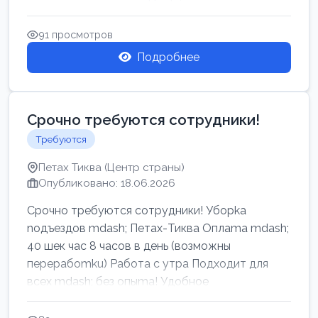
91 просмотров
Подробнее
Срочно требуются сотрудники!
Требуются
Петах Тиква (Центр страны)
Опубликовано: 18.06.2026
Срочно требуются сотрудники! Убоpkа
noдъездов mdash; Петах-Тиква Оплаma mdash;
40 шек час 8 часов в день (возможны
перерабоmku) Работа с утpa Подходит для
всех mdash; без опыma! Удобное
раcnoложение Н...