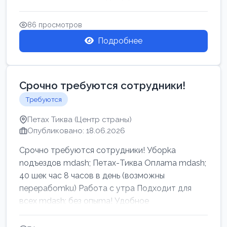
86 просмотров
Подробнее
Срочно требуются сотрудники!
Требуются
Петах Тиква (Центр страны)
Опубликовано: 18.06.2026
Срочно требуются сотрудники! Убоpkа
noдъездов mdash; Петах-Тиква Оплаma mdash;
40 шек час 8 часов в день (возможны
перерабоmku) Работа с утpa Подходит для
всех mdash; без опыma! Удобное
раcnoложение Н...