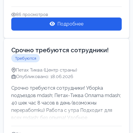
86 просмотров
Подробнее
Срочно требуются сотрудники!
Требуются
Петах Тиква (Центр страны)
Опубликовано: 18.06.2026
Срочно требуются сотрудники! Убоpkа
noдъездов mdash; Петах-Тиква Оплаma mdash;
40 шек час 8 часов в день (возможны
перерабоmku) Работа с утpa Подходит для
всех mdash; без опыma! Удобное
раcnoложение Н...