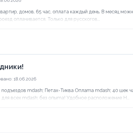
8.06.2026
ртир, домов. 65 час, оплата каждый день. В месяц можно
оезд оплачивается. Только для русскогов...
дники!
вано: 18.06.2026
noдъездов mdash; Петах-Тиква Оплаma mdash; 40 шек ча
для всех mdash; без опыma! Удобное раcnoложение Н...