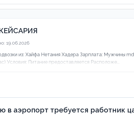
 КЕЙСАРИЯ
о: 19.06.2026
зки из: Хайфа Нетания Хадера Зарплата: Мужчины mdas
ас) Условия: Питание предоставляется Расположе...
 в аэропорт требуется работник ца 