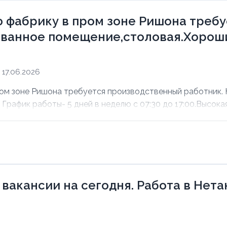
 фабрику в пром зоне Ришона треб
ванное помещение,столовая.Хороши
17.06.2026
ом зоне Ришона требуется производственный работник.
рафик работы- 5 дней в неделю с 07:30 до 17:00.Высокая 
 вакансии на сегодня. Работа в Нет