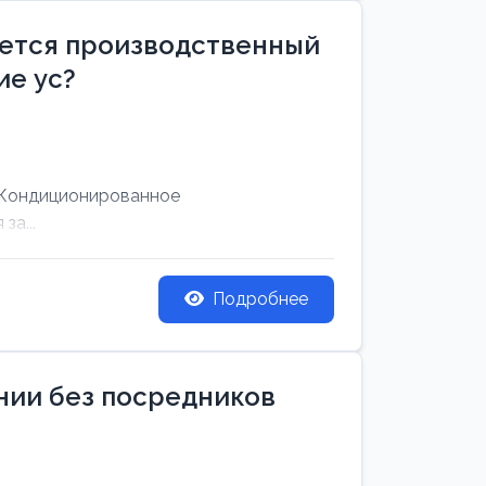
уется производственный
е ус?
 Кондиционированное
за...
Подробнее
ании без посредников