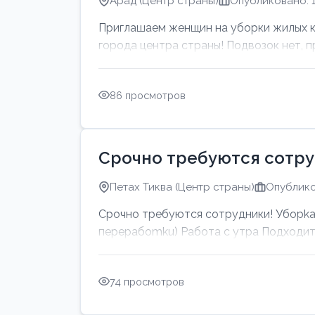
Арад (Центр страны)
Опубликовано: 1
Приглашаем женщин на уборки жилых ква
города центра страны! Подвозок нет, пр
86 просмотров
Срочно требуются сотру
Петах Тиква (Центр страны)
Опублико
Срочно требуются сотрудники! Убоpkа 
перерабоmku) Работа с утpa Подходит 
74 просмотров