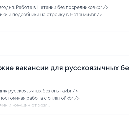
егодня. Работа в Нетании без посредников<br />
ики и подсобники на стройку в Нетании<br />
.
ежие вакансии для русскоязычных б
6
для русскоязычных без опыта<br />
 постоянная работа с оплатой<br />
ин и женщин от хозя...