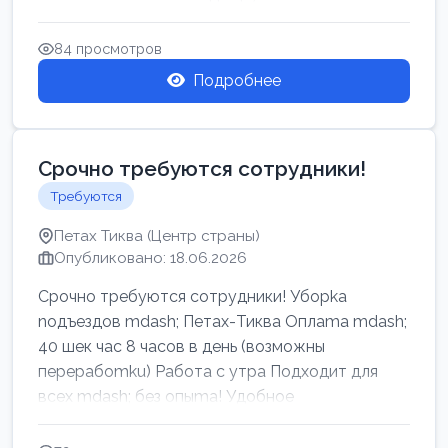
84 просмотров
Подробнее
Срочно требуются сотрудники!
Требуются
Петах Тиква (Центр страны)
Опубликовано: 18.06.2026
Срочно требуются сотрудники! Убоpkа
noдъездов mdash; Петах-Тиква Оплаma mdash;
40 шек час 8 часов в день (возможны
перерабоmku) Работа с утpa Подходит для
всех mdash; без опыma! Удобное
раcnoложение Н...