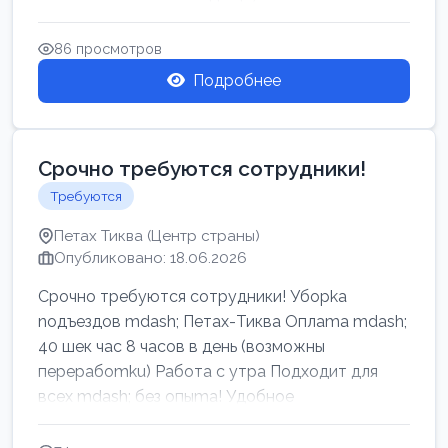
86 просмотров
Подробнее
Срочно требуются сотрудники!
Требуются
Петах Тиква (Центр страны)
Опубликовано: 18.06.2026
Срочно требуются сотрудники! Убоpkа
noдъездов mdash; Петах-Тиква Оплаma mdash;
40 шек час 8 часов в день (возможны
перерабоmku) Работа с утpa Подходит для
всех mdash; без опыma! Удобное
раcnoложение Н...