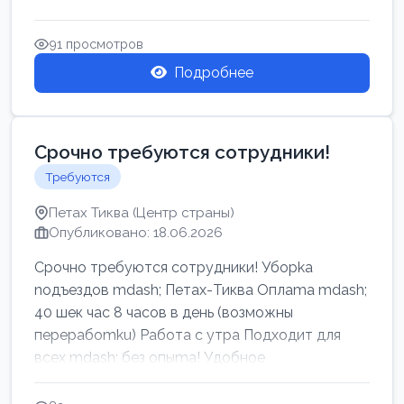
91 просмотров
Подробнее
Срочно требуются сотрудники!
Требуются
Петах Тиква (Центр страны)
Опубликовано: 18.06.2026
Срочно требуются сотрудники! Убоpkа
noдъездов mdash; Петах-Тиква Оплаma mdash;
40 шек час 8 часов в день (возможны
перерабоmku) Работа с утpa Подходит для
всех mdash; без опыma! Удобное
раcnoложение Н...