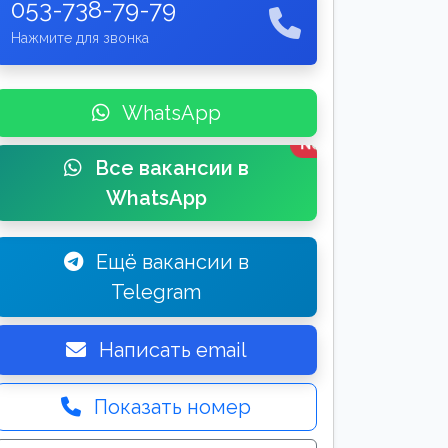
053-738-79-79
Нажмите для звонка
WhatsApp
New
Все вакансии в
WhatsApp
Ещё вакансии в
Telegram
Написать email
Показать номер