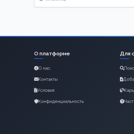
О платформе
Для 
О нас
Поис
Контакты
Доба
Условия
Карь
Конфиденциальность
Час