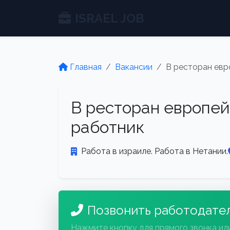
ISRAEL JOB
Главная
Вакансии
В ресторан евр
В ресторан европей
работник
Работа в израиле. Работа в Нетании.
Позвонить работодате
Нажмите кнопку для прямого звонка ил