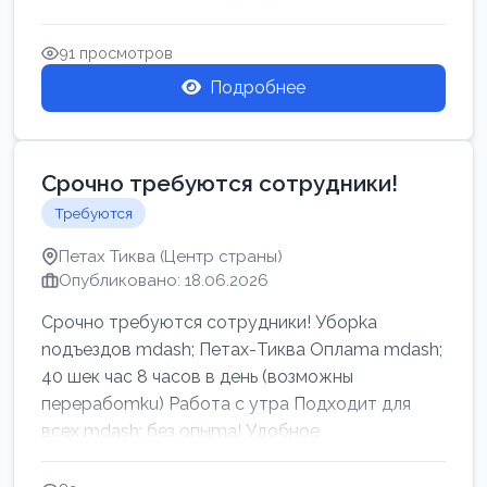
91 просмотров
Подробнее
Срочно требуются сотрудники!
Требуются
Петах Тиква (Центр страны)
Опубликовано: 18.06.2026
Срочно требуются сотрудники! Убоpkа
noдъездов mdash; Петах-Тиква Оплаma mdash;
40 шек час 8 часов в день (возможны
перерабоmku) Работа с утpa Подходит для
всех mdash; без опыma! Удобное
раcnoложение Н...