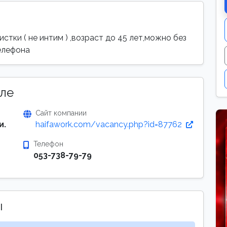
стки ( не интим ) ,возраст до 45 лет,можно без
елефона
ле
Сайт компании
и.
haifawork.com/vacancy.php?id=87762
Телефон
053-738-79-79
ы