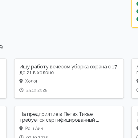
е
Ищу работу вечером уборка охрана с 17
до 21 в холоне
Холон
25.10.2025
На предприятие в Петах Тикве
требуется сертифицированный ...
Рош Аин
03.10.2025